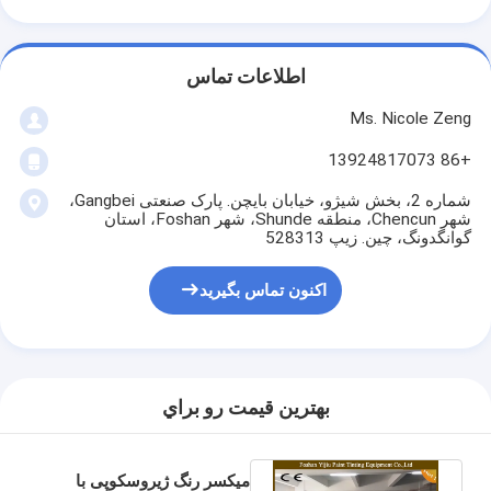
اطلاعات تماس
Ms. Nicole Zeng
+86 13924817073
شماره 2، بخش شیژو، خیابان بایچن. پارک صنعتی Gangbei،
شهر Chencun، منطقه Shunde، شهر Foshan، استان
گوانگدونگ، چین. زیپ 528313
اکنون تماس بگیرید
بهترين قيمت رو براي
میکسر رنگ ژیروسکوپی با