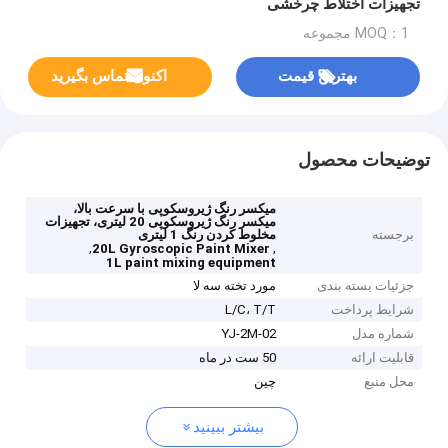
تجهیزات اختلاط چرخشی
MOQ：1 مجموعه
بهترین قیمت
اکنون تماس بگیرید
توضیحات محصول
میکسر رنگ ژیروسکوپی با سرعت بالا،
میکسر رنگ ژیروسکوپی 20 لیتری، تجهیزات
برجسته
مخلوط کردن رنگ 1 لیتری
,
,
20L Gyroscopic Paint Mixer
1L paint mixing equipment
جزئیات بسته بندی
مورد تخته سه لا
شرایط پرداخت
L/C، T/T
شماره مدل
YJ-2M-02
قابلیت ارائه
50 ست در ماه
محل منبع
چین
بیشتر ببینید