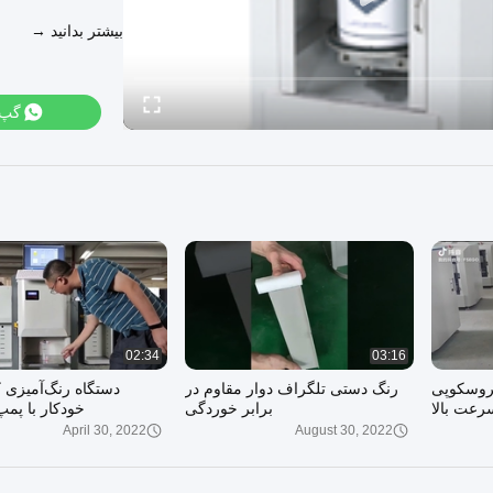
دستگاه رنگ آم
بیشتر بدانید →
دستگاه اختلاط رن
دستگاه لرزاننده ر
گپ
به وب 
02:34
03:16
روسکوپی
رنگ دستی تلگراف دوار مقاوم در
دستگاه رنگ‌آمیزی ک
رعت بالا
برابر خوردگی
خودکار با پمپ
April 30, 2022
August 30, 2022