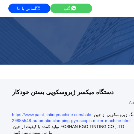
گپ
تماس با ما
دستگاه میکسر ژیروسکوپی بستن خودکار
Au
نگ ژیروسکوپی از چین
https://www.paint-tintingmachine.com/sale-
29885548-automatic-clamping-gyroscopic-mixer-machine.html
FOSHAN EGO TINTING CO.,LTD تولید کننده با کیفیت از چین.
ما می تونیم تامین کنیم: