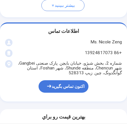
بیشتر ببینید
اطلاعات تماس
Ms. Nicole Zeng
+86 13924817073
شماره 2، بخش شیژو، خیابان بایچن. پارک صنعتی Gangbei،
شهر Chencun، منطقه Shunde، شهر Foshan، استان
گوانگدونگ، چین. زیپ 528313
اکنون تماس بگیرید
بهترين قيمت رو براي