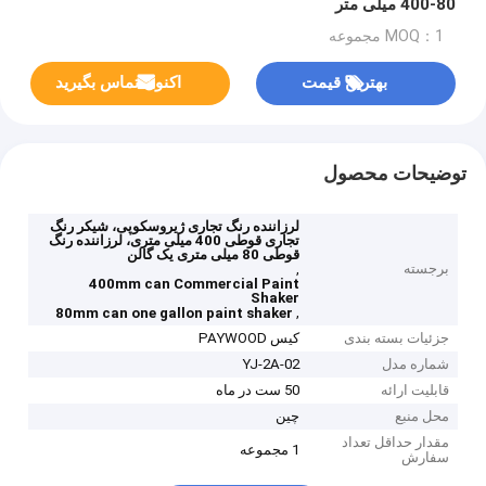
80-400 میلی متر
MOQ：1 مجموعه
بهترین قیمت
اکنون تماس بگیرید
توضیحات محصول
لرزاننده رنگ تجاری ژیروسکوپی، شیکر رنگ
تجاری قوطی 400 میلی متری، لرزاننده رنگ
قوطی 80 میلی متری یک گالن
برجسته
,
400mm can Commercial Paint
Shaker
,
80mm can one gallon paint shaker
جزئیات بسته بندی
کیس PAYWOOD
شماره مدل
YJ-2A-02
قابلیت ارائه
50 ست در ماه
محل منبع
چین
مقدار حداقل تعداد
1 مجموعه
سفارش